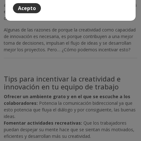
aplicarse de distinta manera dependiendo del rubro en el que nos
Acepto
encontremos y de si el líder de la empresa facilita poder ser
creativos e innovadores.
Algunas de las razones de porque la creatividad como capacidad
de innovación es necesaria, es porque contribuyen a una mejor
toma de decisiones, impulsan el flujo de ideas y se desarrollan
mejor los proyectos. Pero… ¿Cómo podemos incentivar esto?
Tips para incentivar la creatividad e
innovación en tu equipo de trabajo
Ofrecer un ambiente grato y en el que se escuche a los
colaboradores:
Potencia la comunicación bidireccional ya que
esto potencia que fluya el diálogo y por consiguiente, las buenas
ideas.
Fomentar actividades recreativas:
Que los trabajadores
puedan despejar su mente hace que se sientan más motivados,
eficientes y desarrollan más su creatividad.